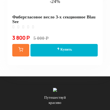
-24%
Фибергласовое весло 3-х секционное Blau
See
3 800 Р
5 000 Р
Купить
Путешествуй
красиво