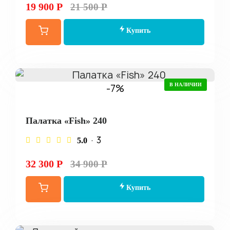
19 900 Р
21 500 Р
Купить
-7%
В НАЛИЧИИ
Палатка «Fish» 240
· 3
5.0
32 300 Р
34 900 Р
Купить